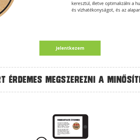
keresztül, illetve optimalizálni a h
és vízhatékonyságot, és az alap
Jelentkezem
rt érdemes megszerezni a minősít