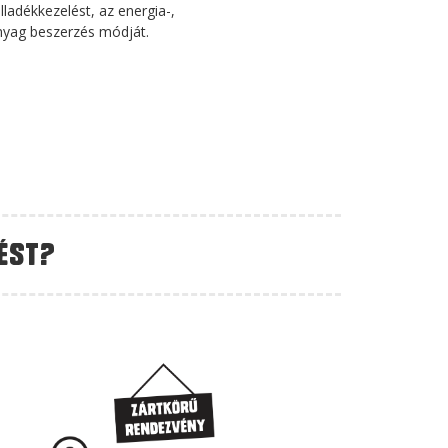
ulladékkezelést, az energia-,
anyag beszerzés módját.
ést?