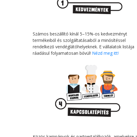
Számos beszállító kínál 5–15%-os kedvezményt
termékeiből és szolgáltatásaiból a minősítéssel
rendelkező vendéglátóhelyeknek. E vállalatok listája
ráadásul folyamatosan bővül!
Nézd meg itt!
Közös kampányok és partnertalálkozók, amelyekre 