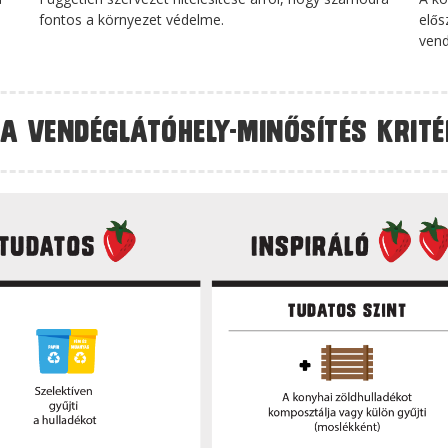
fontos a környezet védelme.
elős
vend
a vendéglátóhely-minősítés krit