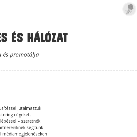
s és hálózat
a és promotálja
̋sítéssel jutalmazzuk
atering cégeket,
lépéssel – szeretnék
artnereinknek segítünk
kből médiamegjelenéseken