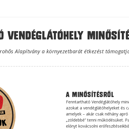
ó vendéglátóhely minősíté
rohős Alapítvány a környezetbarát étkezést támogatj
A minősítésről
Fenntartható Vendéglátóhely mino
azokat a vendéglátóhelyeket és c
amelyek – akár csak néhány apró 
„zöldebbé” tenni működésüket. P
előnyt kovácsolni erőfeszítései