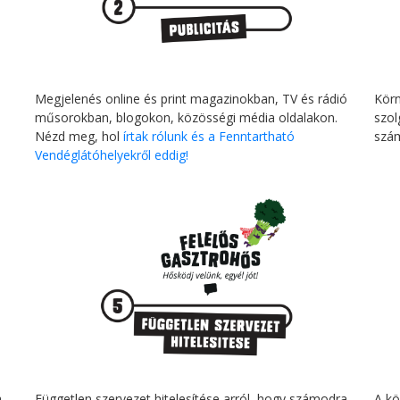
Megjelenés online és print magazinokban, TV és rádió
Kör
műsorokban, blogokon, közösségi média oldalakon.
szol
Nézd meg, hol
írtak rólunk és a Fenntartható
szá
Vendéglátóhelyekről eddig!
a
Független szervezet hitelesítése arról, hogy számodra
A ko