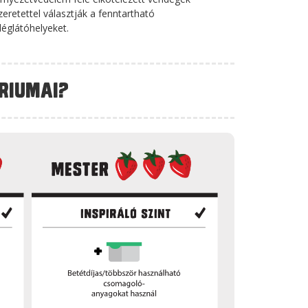
zeretettel választják a fenntartható
églátóhelyeket.
ériumai?