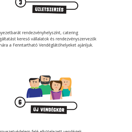
nyezetbarát rendezvényhelyszínt, catering
gáltatást kereső vállalatok és rendezvényszervezők
mára a Fenntartható Vendéglátóhelyeket ajánljuk.
̈rnyezetvédelem felé elkötelezett vendégek